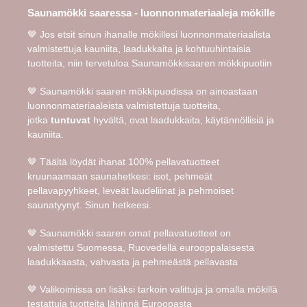
Saunamökki saaressa - luonnonmateriaaleja mökille
🤎 Jos etsit sinun ihanalle mökillesi luonnonmateriaalista
valmistettuja kauniita, laadukkaita ja kohtuuhintaisia
tuotteita, niin tervetuloa Saunamökkisaaren mökkipuotiin
🤎 Saunamökki saaren mökkipuodissa on ainoastaan
luonnonmateriaaleista valmistettuja tuotteita,
jotka
tuntuvat
hyvältä, ovat laadukkaita, käytännöllisiä ja
kauniita.
🤎 Täältä löydät ihanat 100% pellavatuotteet
kruunaamaan saunahetkesi: isot, pehmeät
pellavapyyhkeet, leveät laudeliinat ja pehmoiset
saunatyynyt. Sinun hetkeesi.
🤎 Saunamökki saaren omat pellavatuotteet on
valmistettu Suomessa, Ruovedellä eurooppalaisesta
laadukkaasta, vahvasta ja pehmeästä pellavasta
🤎 Valikoimissa on lisäksi tarkoin valittuja ja omalla mökillä
testattuja tuotteita lähinnä Euroopasta