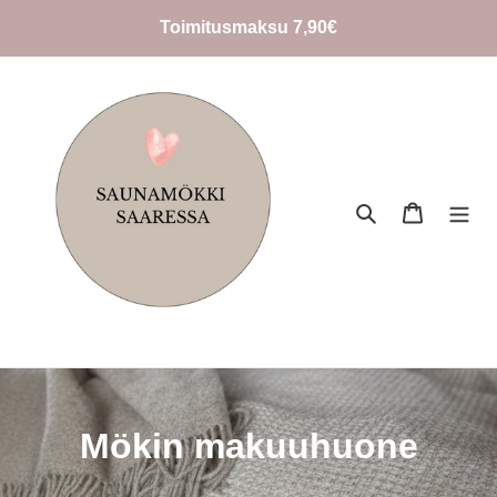
Ohita
Toimitusmaksu 7,90€
ja
siirry
sisältöön
Hae
Ostoskori
K
Mökin makuuhuone
o