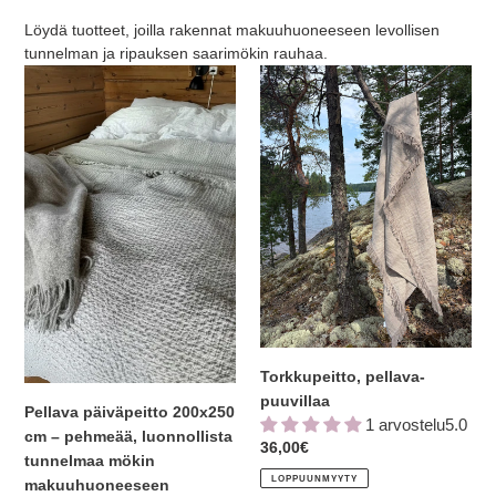
Löydä tuotteet, joilla rakennat makuuhuoneeseen levollisen
tunnelman ja ripauksen saarimökin rauhaa.
Pellava
Torkkupeitto,
päiväpeitto
pellava-
200x250
puuvillaa
cm
–
pehmeää,
luonnollista
tunnelmaa
mökin
makuuhuoneeseen
Torkkupeitto, pellava-
puuvillaa
Pellava päiväpeitto 200x250
1 arvostelu5.0
cm – pehmeää, luonnollista
Normaalihinta
36,00€
tunnelmaa mökin
LOPPUUNMYYTY
makuuhuoneeseen