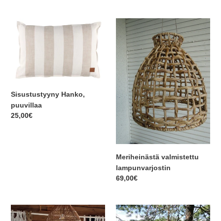
Sisustustyyny
Meriheinästä
Hanko,
valmistettu
puuvillaa
lampunvarjostin
Sisustustyyny Hanko,
puuvillaa
Normaalihinta
25,00€
Meriheinästä valmistettu
lampunvarjostin
Normaalihinta
69,00€
Rottinkivarjostin
Meriheinävarjostin,
Majakka
Pesä