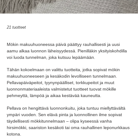
k
o
21 tuotteet
e
l
Mökin makuuhuoneessa päivä päättyy rauhallisesti ja uusi
aamu alkaa luonnon läheisyydessä. Pienilläkin yksityiskohdilla
m
voi luoda tunnelman, joka kutsuu lepäämään.
a
Tähän kokoelmaan on valittu tuotteita, jotka sopivat mökin
:
makuuhuoneeseen ja kesäkodin levolliseen tunnelmaan.
Pellavapäiväpeitot, tyynynpäälliset, torkkupeitot ja muut
luonnonmateriaaleista valmistetut tuotteet tuovat mökille
pehmeyttä, lämpöä ja aikaa kestävää kauneutta.
Pellava on hengittävä luonnonkuitu, joka tuntuu miellyttävältä
ympäri vuoden. Sen elävä pinta ja luonnollinen ilme sopivat
täydellisesti mökkitunnelmaan – olipa kyseessä vanha
hirsimökki, saariston kesäkoti tai oma rauhallinen leponurkkaus
kotona.