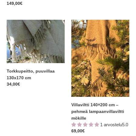
Normaalihinta
149,00€
Torkkupeitto,
Villaviltti
puuvillaa
140×200
130x170
cm
cm
–
pehmeä
lampaanvillaviltti
mökille
Torkkupeitto, puuvillaa
130x170 cm
Normaalihinta
34,00€
Villaviltti 140×200 cm –
pehmeä lampaanvillaviltti
mökille
1 arvostelu5.0
Normaalihinta
69,00€