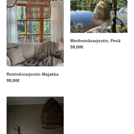
Meriheinävarjostin, Pesä
Normaalihinta
59,00€
Rottinkivarjostin Majakka
Normaalihinta
99,00€
Pellavapussilakana
ja
tyynyliina,
metsän
vihreä