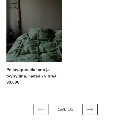
Pellavapussilakana ja
tyynyliina, metsän vihreä
Normaalihinta
99,00€
Sivu 1/3
EDELLINEN
SEURAAVA
SIVU
SIVU