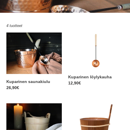
k
o
4 tuotteet
e
Kuparinen
Kuparinen
l
saunakiulu
löylykauha
m
a
:
Kuparinen löylykauha
Kuparinen saunakiulu
Normaalihinta
12,90€
Normaalihinta
26,90€
Saunakiulu
Saunakiulu,
lämpökäsiteltyä
leppää