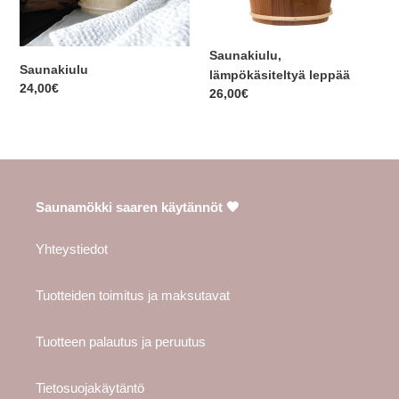
Saunakiulu,
Saunakiulu
lämpökäsiteltyä leppää
Normaalihinta
24,00€
Normaalihinta
26,00€
Saunamökki saaren käytännöt 🤎
Yhteystiedot
Tuotteiden toimitus ja maksutavat
Tuotteen palautus ja peruutus
Tietosuojakäytäntö