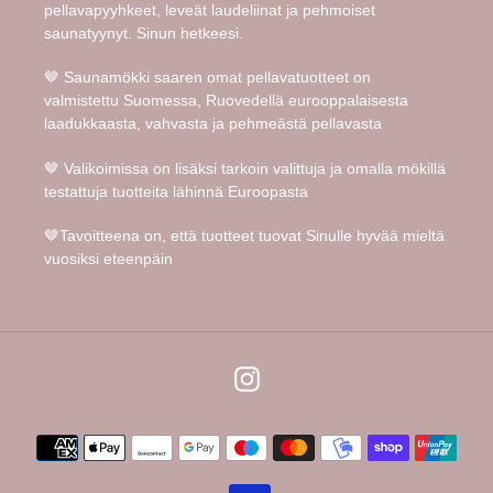
pellavapyyhkeet, leveät laudeliinat ja pehmoiset
saunatyynyt. Sinun hetkeesi.
🤎 Saunamökki saaren omat pellavatuotteet on
valmistettu Suomessa, Ruovedellä eurooppalaisesta
laadukkaasta, vahvasta ja pehmeästä pellavasta
🤎 Valikoimissa on lisäksi tarkoin valittuja ja omalla mökillä
testattuja tuotteita lähinnä Euroopasta
🤎Tavoitteena on, että tuotteet tuovat Sinulle hyvää mieltä
vuosiksi eteenpäin
Instagram
Maksutavat